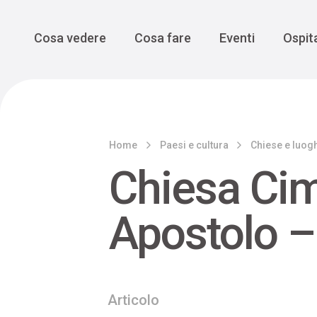
Enogastro
Grande Gue
scoprire la Valbelluna da una
prospettiva lenta
Vedi tutti
Vedi tutti
Main Navigation
Cosa vedere
Cosa fare
Eventi
Ospita
Home
Paesi e cultura
Chiese e luogh
Chiesa Cimi
Apostolo –
Articolo