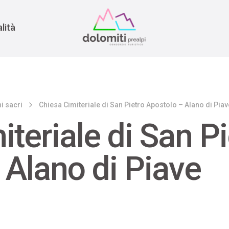
nomia
rra
lità
i sacri
Chiesa Cimiteriale di San Pietro Apostolo – Alano di Piav
teriale di San Pi
 Alano di Piave