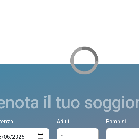
enota il tuo soggio
tenza
Adulti
Bambini