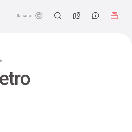
Night canyoning
Italiano
e
etro