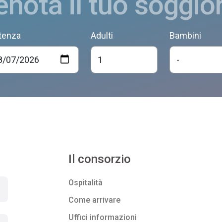
enota il tuo soggio
tenza
Adulti
Bambini
Il consorzio
Ospitalità
Come arrivare
Uffici informazioni