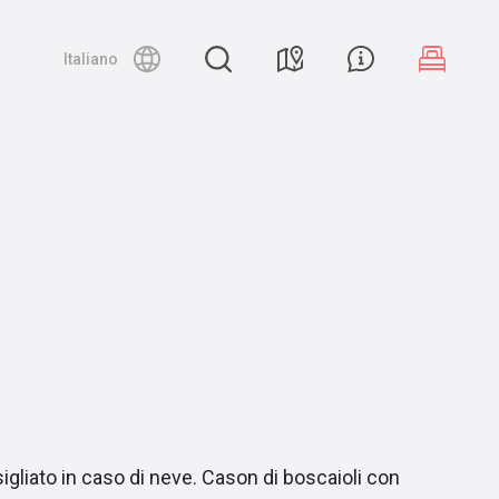
Night canyoning
Italiano
igliato in caso di neve. Cason di boscaioli con