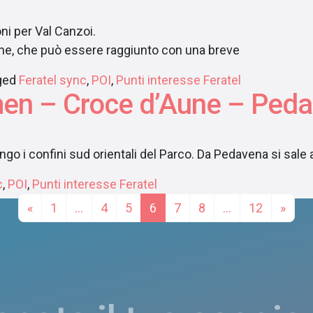
nzen seguire le indicazioni p
agne, che può essere raggiunto con una breve
ged
Feratel sync
,
POI
,
Punti interesse Feratel
en – Croce d’Aune – Ped
 lungo i confini sud orientali del Parco. Da Pedavena si sa
c
,
POI
,
Punti interesse Feratel
Posts na
«
1
…
4
5
6
7
8
…
12
»