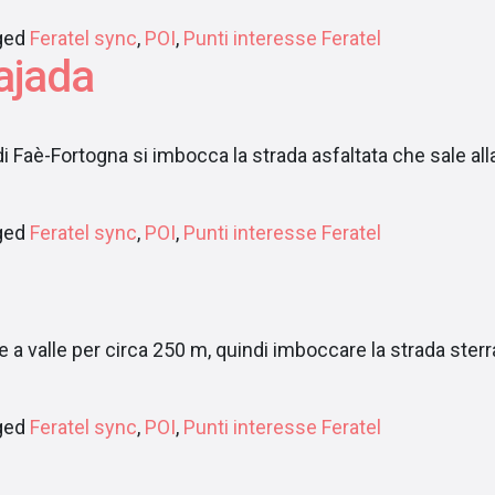
ged
Feratel sync
,
POI
,
Punti interesse Feratel
Cajada
 Faè-Fortogna si imbocca la strada asfaltata che sale alla 
ged
Feratel sync
,
POI
,
Punti interesse Feratel
e a valle per circa 250 m, quindi imboccare la strada sterr
ged
Feratel sync
,
POI
,
Punti interesse Feratel