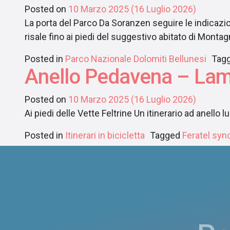
Posted on
10 Marzo 2025
(16 Luglio 2026)
La porta del Parco Da Sora
risale fino ai piedi del suggestivo abitato di Mont
Posted in
Parco Nazionale Dolomiti Bellunesi
Tag
Anello Pedavena – Lam
Posted on
10 Marzo 2025
(16 Luglio 2026)
Ai piedi delle Vette Feltrine Un itinerario ad anello
Posted in
Itinerari in bicicletta
Tagged
Feratel syn