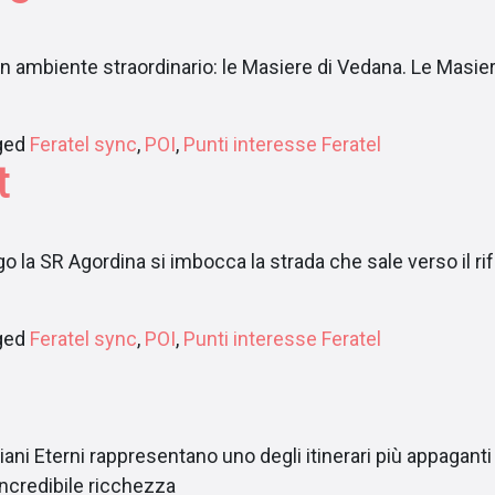
un ambiente straordinario: le Masiere di Vedana. Le Mas
ged
Feratel sync
,
POI
,
Punti interesse Feratel
t
o la SR Agordina si imbocca la strada che sale verso il rif
ged
Feratel sync
,
POI
,
Punti interesse Feratel
ani Eterni rappresentano uno degli itinerari più appaganti 
’incredibile ricchezza