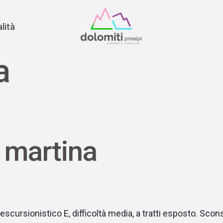
nomia
rra
lità
a
a martina
scursionistico E, difficoltà media, a tratti esposto. Scons