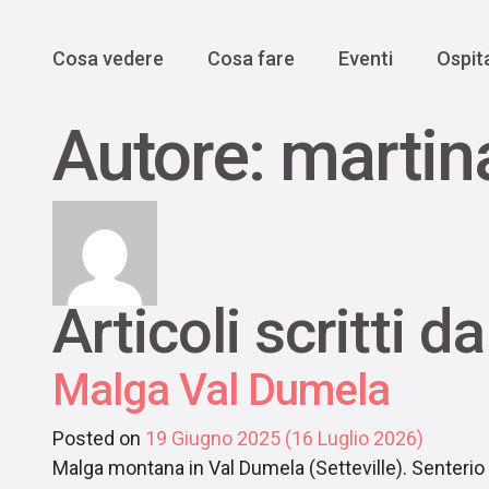
Enogastro
Grande Gue
scoprire la Valbelluna da una
prospettiva lenta
Vedi tutti
Vedi tutti
Main Navigation
Cosa vedere
Cosa fare
Eventi
Ospita
Autore:
martin
Articoli scritti d
Malga Val Dumela
Posted on
19 Giugno 2025
(16 Luglio 2026)
Malga montana in Val Dumela (Setteville). Senterio e