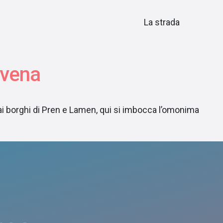
er Val Canzoi. La strada
avena
le ai borghi di Pren e Lamen, qui si imbocca l’omonima
vigation