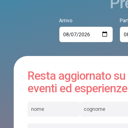
Pr
Arrivo
Par
Resta aggiornato su
eventi ed esperienze