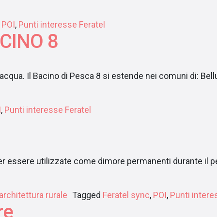
,
POI
,
Punti interesse Feratel
ACINO 8
’acqua. Il Bacino di Pesca 8 si estende nei comuni di: Bel
I
,
Punti interesse Feratel
per essere utilizzate come dimore permanenti durante il pe
 architettura rurale
Tagged
Feratel sync
,
POI
,
Punti intere
re