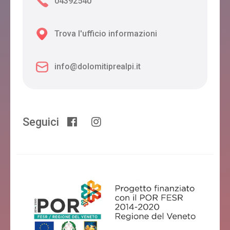
04392540
FASTUC B&B
Ponte nelle Alpi
Trova l'ufficio informazioni
info@dolomitiprealpi.it
CIMA I PRA
Ponte nelle Alpi
Seguici