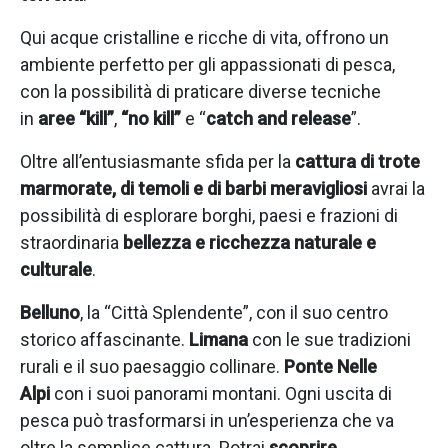
Qui acque cristalline e ricche di vita, offrono un
ambiente perfetto per gli appassionati di pesca,
con la possibilità di praticare diverse tecniche
in
aree “kill”
,
“no kill”
e “
catch and release
”.
Oltre all’entusiasmante sfida per la
cattura di trote
marmorate, di temoli e di barbi meravigliosi
avrai la
possibilità di esplorare borghi, paesi e frazioni di
straordinaria
bellezza e ricchezza naturale e
culturale
.
Belluno
, la “Città Splendente”, con il suo centro
storico affascinante.
Limana
con le sue tradizioni
rurali e il suo paesaggio collinare.
Ponte Nelle
Alpi
con i suoi panorami montani. Ogni uscita di
pesca può trasformarsi in un’esperienza che va
oltre la semplice cattura. Potrai
scoprire