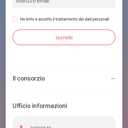
Ho letto e accetto il trattamento dei dati personali
DA BENITO
Ponte nelle Alpi
DE MARCH
Ponte nelle Alpi
Il consorzio
DANTE
Ufficio informazioni
Ponte nelle Alpi