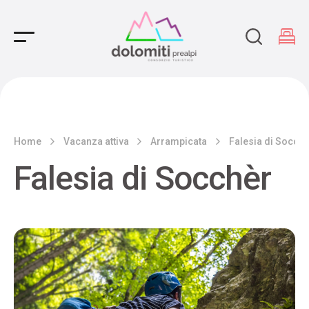
Main Navigation
Home
Vacanza attiva
Arrampicata
Falesia di Socchè
Falesia di Socchèr