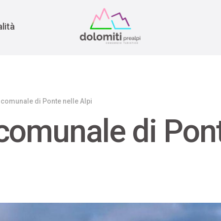
nomia
rra
lità
 comunale di Ponte nelle Alpi
 comunale di Pont