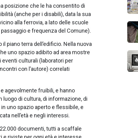
una posizione che le ha consentito di
ilità (anche per i disabili), data la sua
cino alla ferrovia, a lato delle scuole
or passaggio e frequenza del Comune).
il piano terra dell’edificio. Nella nuova
nche uno spazio adibito ad area mostre
venti culturali (laboratori per
ncontri con l’autore) correlati
 e agevolmente fruibili, e hanno
 luogo di cultura, di informazione, di
 in uno spazio aperto e flessibile, e
ata nell’età e negli interessi.
 22.000 documenti, tutti a scaffale
bri e riviste per ogni età e interesse.