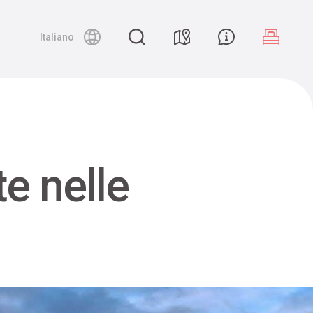
Night canyoning
Italiano
e nelle