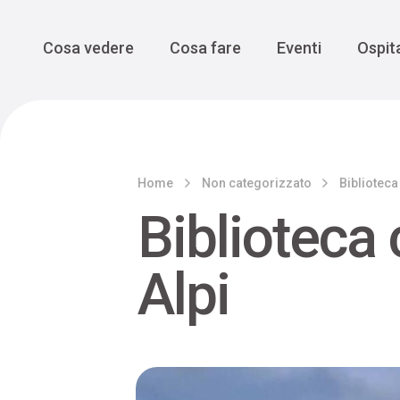
Enogastro
Grande Gue
scoprire la Valbelluna da una
prospettiva lenta
Vedi tutti
Vedi tutti
Main Navigation
Cosa vedere
Cosa fare
Eventi
Ospita
Home
Non categorizzato
Biblioteca
Biblioteca
Alpi