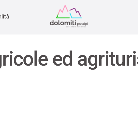
nomia
rra
lità
ricole ed agritur