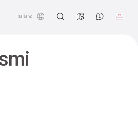
Night canyoning
Italiano
ismi