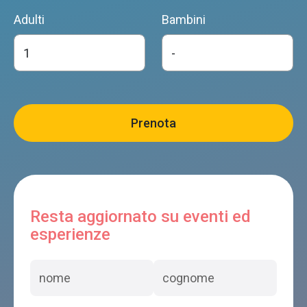
Feltre
Adulti
Bambini
AGRITURISMO ZUGNI TAURO DE MEZZAN
Feltre
LOCANDA DEL RE
Feltre
Resta aggiornato su eventi ed
esperienze
DORIGUZZI
Feltre