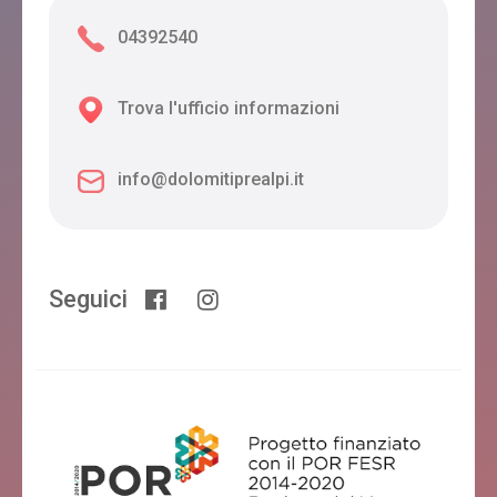
Bed& Bike Feltre
04392540
Feltre
Trova l'ufficio informazioni
STELLA ALPINA
info@dolomitiprealpi.it
Feltre
ALLA CESA
Seguici
Feltre
HOTEL CASAGRANDE
Feltre