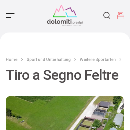
Main Navigation
Home
Sport und Unterhaltung
Weitere Sportarten
Ti
Tiro a Segno Feltre