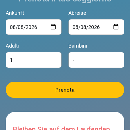
Le Case de Mura
Feltre
Ankunft
Abreise
Casa Emilia
Adulti
Bambini
Feltre
Casa del Tiglio
Feltre
B&B VILLA NORMA
Feltre
Bleiben Sie auf dem Laufenden