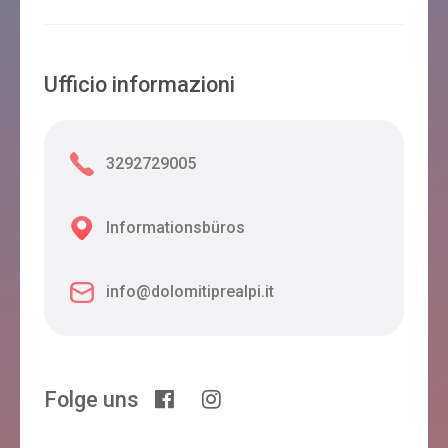
Feltre
Ufficio informazioni
PANORAMA FELTRE
Feltre
3292729005
Villa Amina
Informationsbüros
Feltre
info@dolomitiprealpi.it
AGRITURISMO ARCOBALENO
Feltre
Folge uns