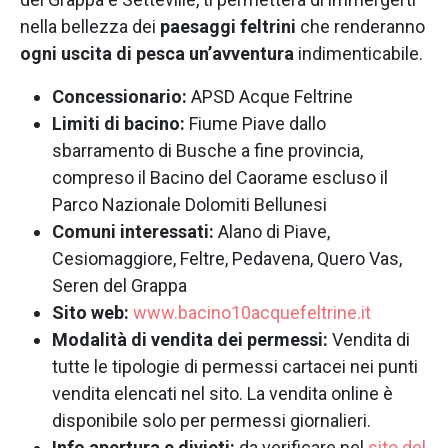
nella bellezza dei
paesaggi feltrini
che renderanno
ogni uscita di pesca un’avventura
indimenticabile.
Concessionario:
APSD Acque Feltrine
Limiti di bacino:
Fiume Piave dallo
sbarramento di Busche a fine provincia,
compreso il Bacino del Caorame escluso il
Parco Nazionale Dolomiti Bellunesi
Comuni interessati:
Alano di Piave,
Cesiomaggiore, Feltre, Pedavena, Quero Vas,
Seren del Grappa
Sito web:
www.bacino10acquefeltrine.it
Modalità di vendita dei permessi:
Vendita di
tutte le tipologie di permessi cartacei nei punti
vendita elencati nel sito. La vendita online è
disponibile solo per permessi giornalieri.
Info apertura e divieti:
da verificare nel
sito del