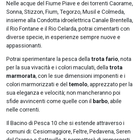
Nelle acque del Fiume Piave e dei torrenti Caorame,
Sonna, Stizzon, Fium, Tegorzo, Musil e Colmeda,
insieme alla Condotta idroelettrica Canale Brentella,
il Rio Fontane e il Rio Celarda, potrai cimentarti con
diverse specie, in esperienze sempre nuove e
appassionanti.
Potrai sperimentare la pesca della
trota fario
, nota
per la sua vivacità e i colori maculati, della
trota
marmorata
, con le sue dimensioni imponenti e i
colori marmorizzati e del
temolo
, apprezzato per la
sua eleganza e velocità; non mancheranno poi
sfide avvincenti come quelle con il
barbo
, abile
nelle correnti.
Il Bacino di Pesca 10 che si estende attraverso i
comuni di: Cesiomaggiore, Feltre, Pedavena, Seren
del Grappa e Setteville, ti permetterà di immergerti