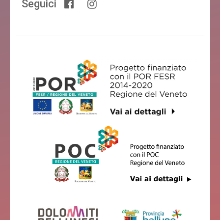
Seguici
Bed& Bike Feltre
Feltre
Villa Amina
Feltre
ALLA CESA
Feltre