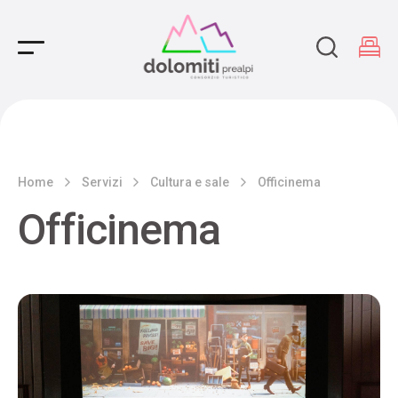
Main Navigation
Home
Servizi
Cultura e sale
Officinema
Officinema