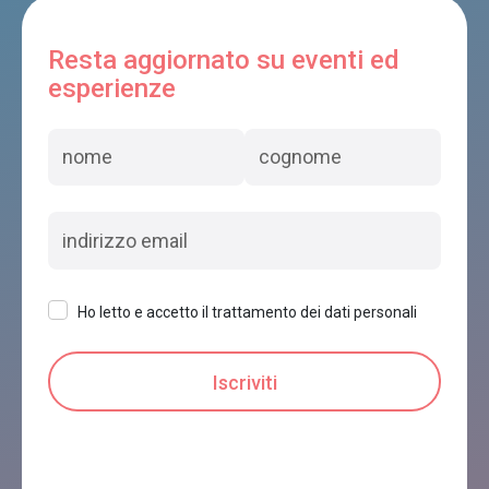
Casa Farfalla
Resta aggiornato su eventi ed
Feltre
esperienze
B&B VILLA NORMA
Feltre
Ho letto e accetto il trattamento dei dati personali
SANTUARIO SANTI VITTORE E CORONA
Feltre