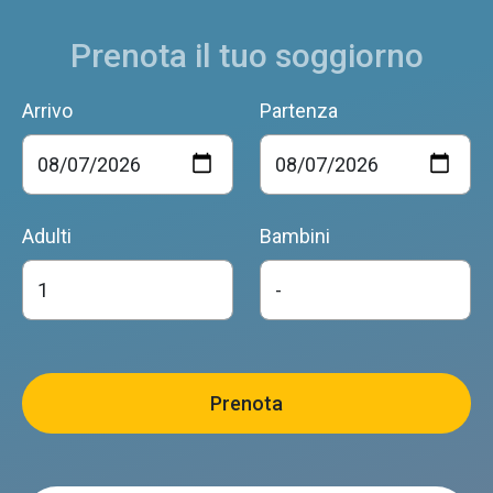
Prenota il tuo soggiorno
Arrivo
Partenza
Al Nido di Cart
Feltre
Adulti
Bambini
AGRITURISMO IL GIRASOLE
Feltre
L'Antico Piol de Feltre
Feltre