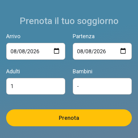
Prenota il tuo soggiorno
LA COLLINA DELLE MELE
Sedico
Arrivo
Partenza
A CASA DI STEFANO
Adulti
Bambini
Sedico
B&B MONTE PIZZOCCO
Sedico