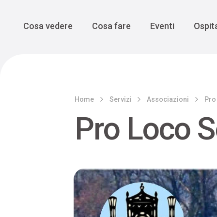
Enogastro
Grande Gue
scoprire la Valbelluna da una
prospettiva lenta
Vedi tutti
Vedi tutti
Main Navigation
Cosa vedere
Cosa fare
Eventi
Ospita
Home
Servizi
Associazioni
Pro
Pro Loco S