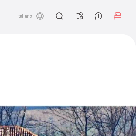
Night canyoning
Italiano