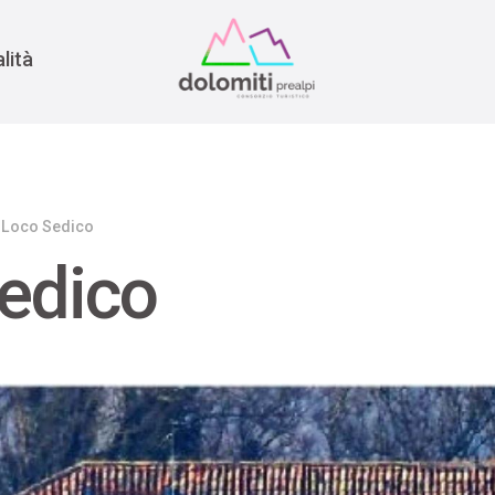
nomia
rra
lità
 Loco Sedico
edico