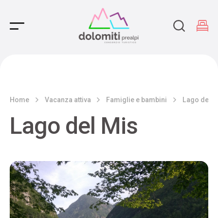
Main Navigation
Home
Vacanza attiva
Famiglie e bambini
Lago del M
Lago del Mis