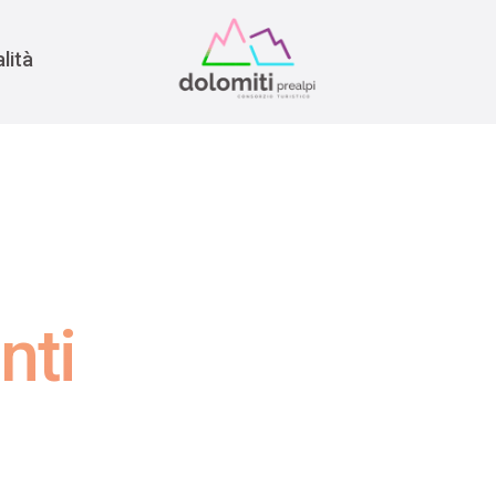
nomia
rra
lità
nti