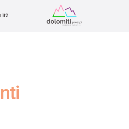
nomia
rra
lità
nti