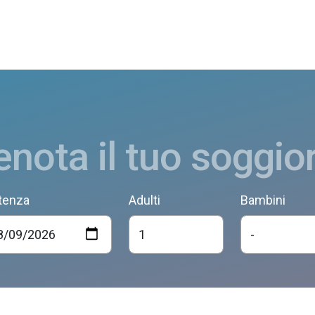
enota il tuo soggio
tenza
Adulti
Bambini