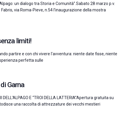
Alpago: un dialogo tra Storia e Comunità”.Sabato 28 marzo p.v.
do Fabris, via Roma-Pieve, n.54 l’inaugurazione della mostra
enza limiti!
ndo partire e con chi vivere l'avventura: niente date fisse, niente
 esperienza perfetta sulle
 di Garna
 DELL’ALPAGO E “TROI DELLA LATTERIA”Apertura gratuita su
ustodisce una raccolta di attrezzature dei vecchi mestieri