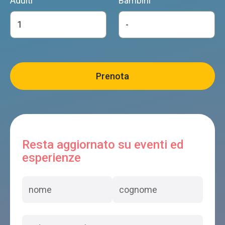
Adulti
Bambini
Resta aggiornato su eventi ed
esperienze