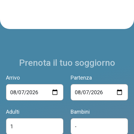
Poggio al Borgo
Borgo Valbelluna
Prenota il tuo soggiorno
Il Borghetto di Pedevilla
Borgo Valbelluna
Arrivo
Partenza
B & B AL PORTICO
Borgo Valbelluna
Adulti
Bambini