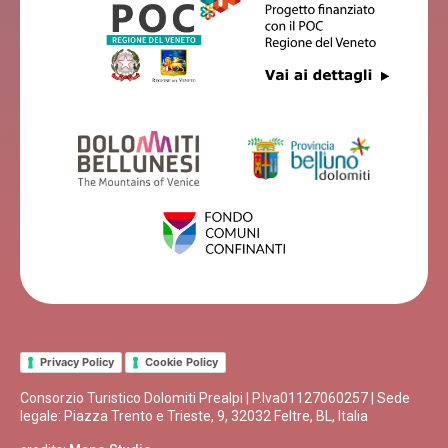
B & B ALLA PERGOLA
Borgo Valbelluna
LA CALSOTA
Borgo Valbelluna
Privacy Policy
Cookie Policy
CASA MARIETTA
Consorzio Turistico Dolomiti Prealpi | P.Iva01127060257 | Sede
Borgo Valbelluna
legale: Piazza Trento e Trieste, 9, 32032 Feltre, BL, Italia