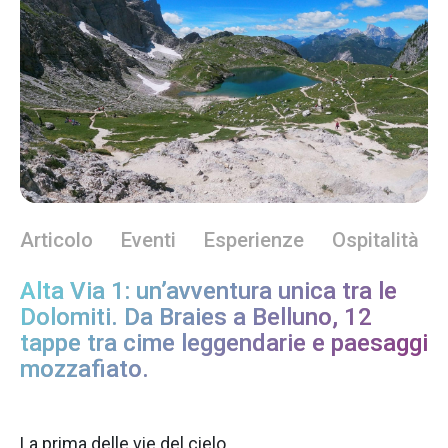
Articolo
Eventi
Esperienze
Ospitalità
Alta Via 1: un’avventura unica tra le
Dolomiti. Da Braies a Belluno, 12
tappe tra cime leggendarie e paesaggi
mozzafiato.
La prima delle vie del cielo