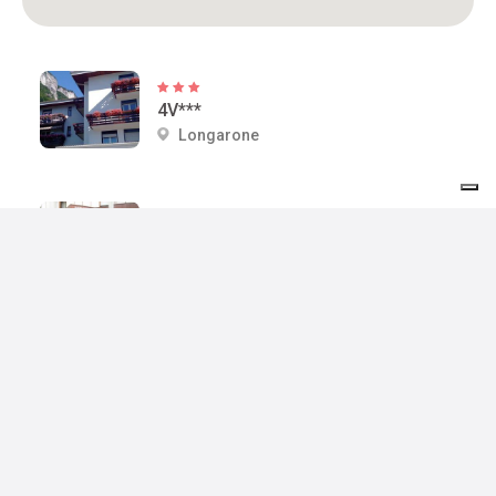
4V***
Longarone
POSTA
Longarone
B&B MAYA
Longarone