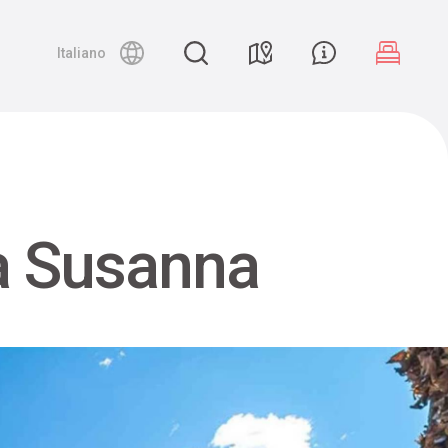
Night canyoning
Italiano
ta Susanna