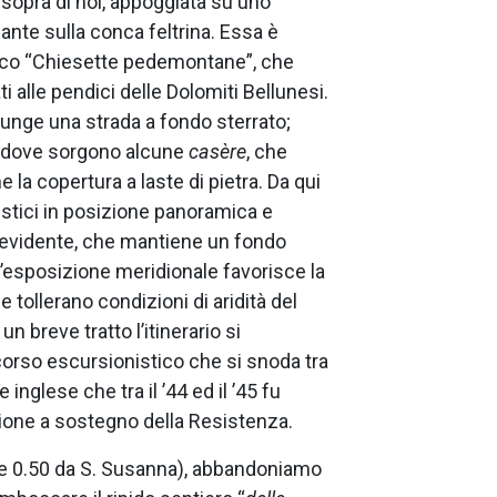
sopra di noi, appoggiata su uno
nte sulla conca feltrina. Essa è
Parco “Chiesette pedemontane”, che
ati alle pendici delle Dolomiti Bellunesi.
giunge una strada a fondo sterrato;
o dove sorgono alcune
casère
, che
la copertura a laste di pietra. Da qui
rustici in posizione panoramica e
ù evidente, che mantiene un fondo
’esposizione meridionale favorisce la
 tollerano condizioni di aridità del
un breve tratto l’itinerario si
orso escursionistico che si snoda tra
inglese che tra il ’44 ed il ’45 fu
ione a sostegno della Resistenza.
ore 0.50 da S. Susanna), abbandoniamo