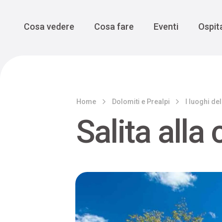
Enogastro
Grande Gue
scoprire la Valbelluna da una
prospettiva lenta
Vedi tutti
Vedi tutti
Main Navigation
Cosa vedere
Cosa fare
Eventi
Ospita
Home
Dolomiti e Prealpi
I luoghi del
Salita alla