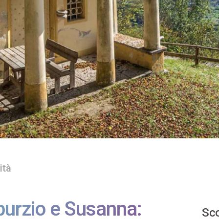
ità
iburzio e Susanna:
Sco