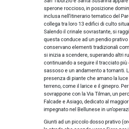
San Tiburzio e Santa Susanna appare 
sperone roccioso, in posizione domina
inclusa nell’itinerario tematico del 
collega tra loro 13 edifici di culto situ
Salendo il crinale sovrastante, si rag
questa conduce ad un pendio prativ
conservano elementi tradizionali come 
si inizia a scendere, superando altri 
continuando a seguire il tracciato pi
sassoso e un andamento a tornanti. L
presenza di piante che amano la luce e
terreno, come il larice e il ginepro. Per 
sovrappone con la Via Tilman, un perc
Falcade e Asiago, dedicato al maggiore 
impegnato nel Bellunese in un’operaz
Giunti ad un piccolo dosso prativo (