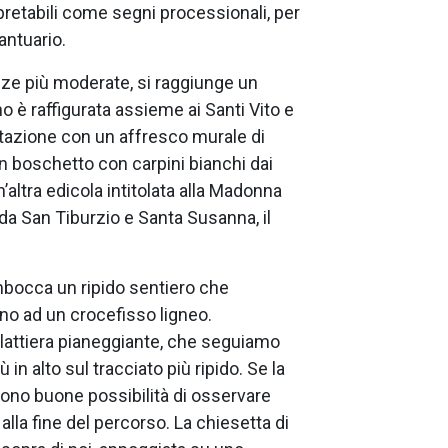
retabili come segni processionali, per
santuario.
e più moderate, si raggiunge un
o è raffigurata assieme ai Santi Vito e
bitazione con un affresco murale di
n boschetto con carpini bianchi dai
n’altra edicola intitolata alla Madonna
a San Tiburzio e Santa Susanna, il
imbocca un ripido sentiero che
o ad un crocefisso ligneo.
lattiera pianeggiante, che seguiamo
 in alto sul tracciato più ripido. Se la
sono buone possibilità di osservare
lla fine del percorso. La chiesetta di