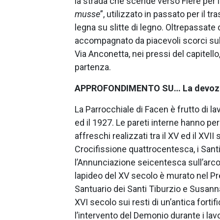
la strada che scende verso Fiere per i
musse
”, utilizzato in passato per il tr
legna su slitte di legno. Oltrepassate
accompagnato da piacevoli scorci sul
Via Anconetta, nei pressi del capitello
partenza.
APPROFONDIMENTO SU… La devozio
La Parrocchiale di Facen è frutto di la
ed il 1927. Le pareti interne hanno pe
affreschi realizzati tra il XV ed il XVII 
Crocifissione quattrocentesca, i Sant
l’Annunciazione seicentesca sull’arco
lapideo del XV secolo è murato nel Pres
Santuario dei Santi Tiburzio e Susanna,
XVI secolo sui resti di un’antica forti
l’intervento del Demonio durante i lavo