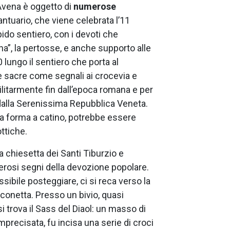
Avena è oggetto di
numerose
Santuario, che viene celebrata l’11
ipido sentiero, con i devoti che
a”, la pertosse, e anche supporto alle
lungo il sentiero che porta al
e sacre come segnali ai crocevia e
militarmente fin dall’epoca romana e per
dalla Serenissima Repubblica Veneta.
la forma a catino, potrebbe essere
ttiche.
 chiesetta dei Santi Tiburzio e
merosi segni della devozione popolare.
sibile posteggiare, ci si reca verso la
nconetta. Presso un bivio, quasi
 trova il Sass del Diaol: un masso di
imprecisata, fu incisa una serie di croci