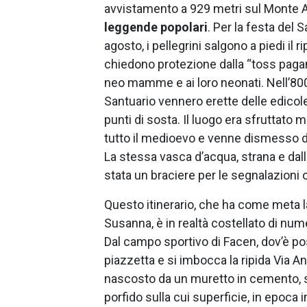
avvistamento a 929 metri sul Monte 
leggende popolari
. Per la festa del 
agosto, i pellegrini salgono a piedi il r
chiedono protezione dalla “toss pagan
neo mamme e ai loro neonati. Nell’800 
Santuario vennero erette delle edicol
punti di sosta. Il luogo era sfruttato 
tutto il medioevo e venne dismesso 
La stessa vasca d’acqua, strana e dal
stata un braciere per le segnalazioni o
Questo itinerario, che ha come meta la
Susanna, è in realtà costellato di nu
Dal campo sportivo di Facen, dov’è pos
piazzetta e si imbocca la ripida Via A
nascosto da un muretto in cemento, si
porfido sulla cui superficie, in epoca 