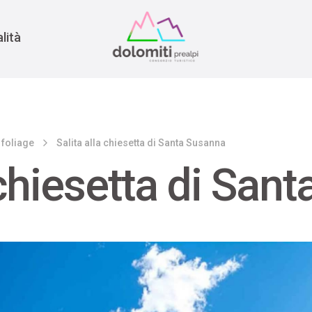
nomia
rra
lità
 foliage
Salita alla chiesetta di Santa Susanna
 chiesetta di San