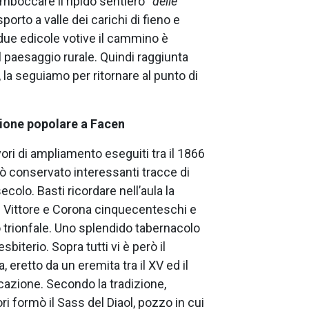
mboccare il ripido sentiero “
delle
asporto a valle dei carichi di fieno e
 due edicole votive il cammino è
 paesaggio rurale. Quindi raggiunta
, la seguiamo per ritornare al punto di
ne popolare a Facen
vori di ampliamento eseguiti tra il 1866
rò conservato interessanti tracce di
secolo. Basti ricordare nell’aula la
i Vittore e Corona cinquecenteschi e
 trionfale. Uno splendido tabernacolo
biterio. Sopra tutti vi è però il
 eretto da un eremita tra il XV ed il
ficazione. Secondo la tradizione,
ri formò il Sass del Diaol, pozzo in cui