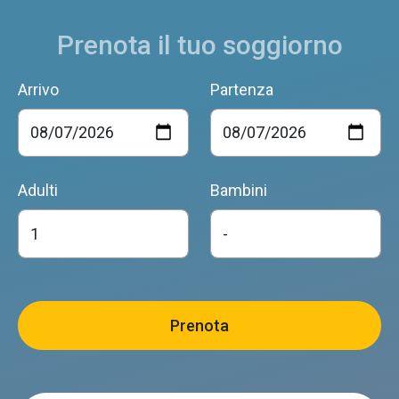
Prenota il tuo soggiorno
Arrivo
Partenza
LA CASA DI MAIA
Pedavena
Adulti
Bambini
CASA ALPINA SAN MARCO
Pedavena
B&B DA PIERO
Pedavena