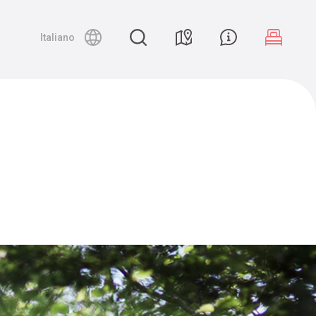
Night canyoning
Italiano