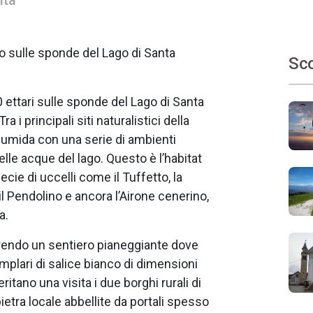
ità
o sulle sponde del Lago di Santa
Sco
0 ettari sulle sponde del Lago di Santa
 i principali siti naturalistici della
a umida con una serie di ambienti
o delle acque del lago. Questo è l’habitat
cie di uccelli come il Tuffetto, la
 il Pendolino e ancora l’Airone cenerino,
a.
rrendo un sentiero pianeggiante dove
semplari di salice bianco di dimensioni
tano una visita i due borghi rurali di
pietra locale abbellite da portali spesso