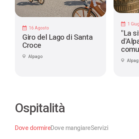
1 Giu
16 Agosto
"La si
Giro del Lago di Santa
d'Alpa
Croce
comu
Alpago
Alpa
Ospitalità
Dove dormire
Dove mangiare
Servizi