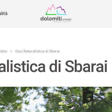
nomia
rra
lità
mbini
Oasi Naturalistica di Sbarai
listica di Sbarai