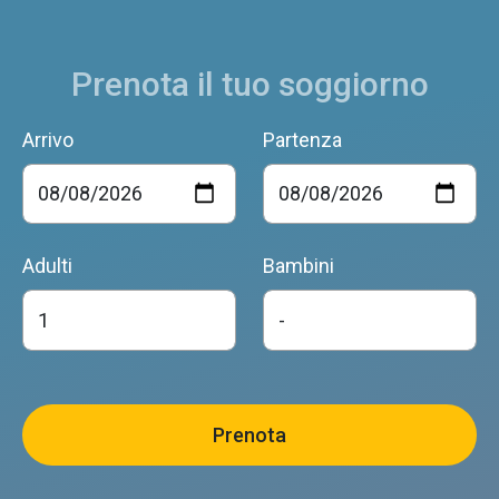
Prenota il tuo soggiorno
Arrivo
Partenza
Adulti
Bambini