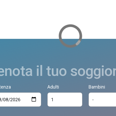
enota il tuo soggio
tenza
Adulti
Bambini