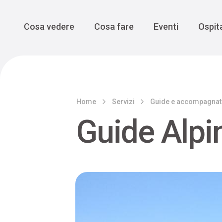
Enogastro
Grande Gue
scoprire la Valbelluna da una
prospettiva lenta
Vedi tutti
Vedi tutti
Main Navigation
Cosa vedere
Cosa fare
Eventi
Ospita
Home
Servizi
Guide e accompagnat
Guide Alpi