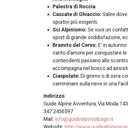
Palestra di Roccia
Cascate di Ghiaccio:
Salire dove
sportivi più esigenti.
Sci Alpinismo:
Se vuoi un contatt
sport di grande soddisfazione, ecco
Bramito del Cervo:
E’ in autunno 
canto d’amore per conquistare le
contendenti passano allo scontro f
accompagna nel bosco ad assiste
Ciaspolate:
Di giorno o di sera con
camminare sulla neve in una Faci
Indirizzo
Guide Alpine Avventura, Via Moda 143,
347 2456597
Mail:
info@guidealpinealpago.it
Website:
http://www.guidealpineavv