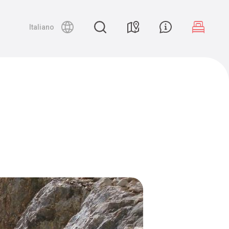
Night canyoning
Italiano