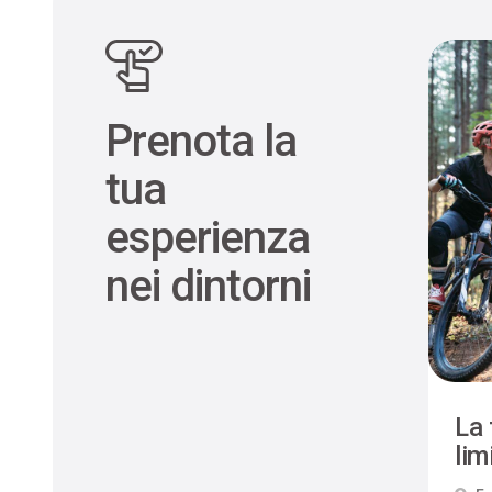
Prenota la
tua
esperienza
nei dintorni
La 
limi