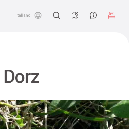
Night canyoning
Italiano
 Dorz