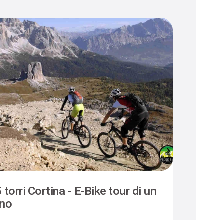
 torri Cortina - E-Bike tour di un
Camm
rno
Felt