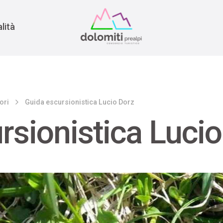
nomia
rra
lità
ori
Guida escursionistica Lucio Dorz
rsionistica Lucio