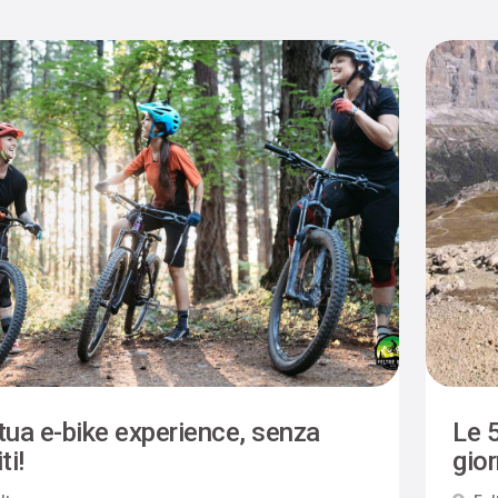
tua e-bike experience, senza
Le 5
ti!
gio