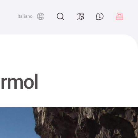
Night canyoning
Italiano
armol