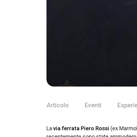
Articolo
Eventi
Esperi
La
via ferrata Piero Rossi
(ex Marmol
recentemente sono state ammodernate