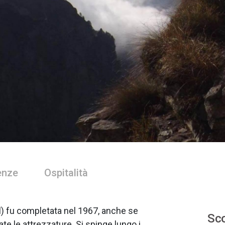
enze
Ospitalità
) fu completata nel 1967, anche se
Sco
 le attrezzature. Si spinge lungo i