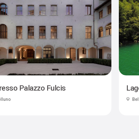
resso Palazzo Fulcis
Lag
lluno
Bel