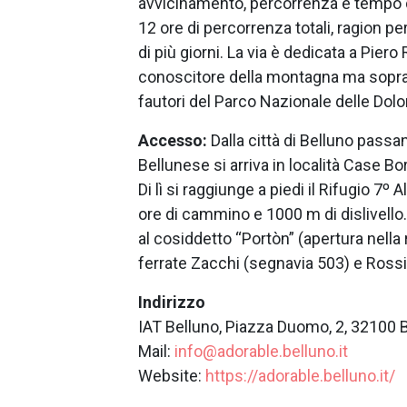
avvicinamento, percorrenza e tempo di
12 ore di percorrenza totali, ragion per
di più giorni. La via è dedicata a Piero
conoscitore della montagna ma sopratt
fautori del Parco Nazionale delle Dolo
Accesso:
Dalla città di Belluno passa
Bellunese si arriva in località Case Bo
Di lì si raggiunge a piedi il Rifugio 7º 
ore di cammino e 1000 m di dislivello. D
al cosiddetto “Portòn” (apertura nella 
ferrate Zacchi (segnavia 503) e Rossi
Indirizzo
IAT Belluno, Piazza Duomo, 2, 32100 
Mail:
info@adorable.belluno.it
Website:
https://adorable.belluno.it/