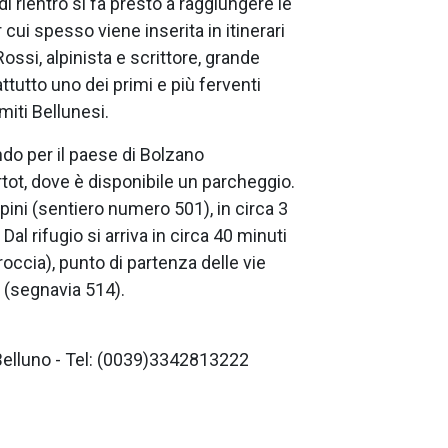
 rientro si fa presto a raggiungere le
 cui spesso viene inserita in itinerari
 Rossi, alpinista e scrittore, grande
utto uno dei primi e più ferventi
miti Bellunesi.
ndo per il paese di Bolzano
rtot, dove è disponibile un parcheggio.
Alpini (sentiero numero 501), in circa 3
al rifugio si arriva in circa 40 minuti
roccia), punto di partenza delle vie
 (segnavia 514).
Belluno - Tel: (0039)3342813222