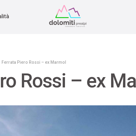
nomia
rra
lità
Ferrata Piero Rossi – ex Marmol
ero Rossi – ex M