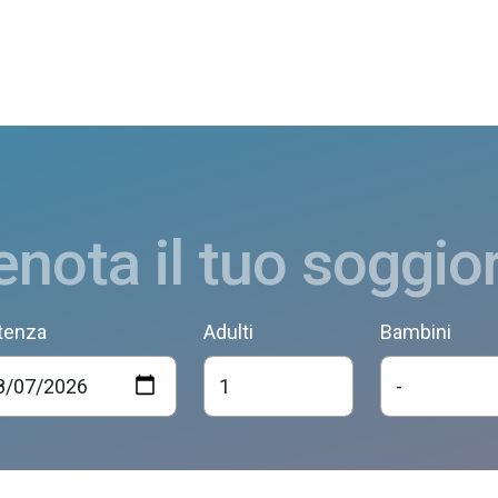
enota il tuo soggio
tenza
Adulti
Bambini