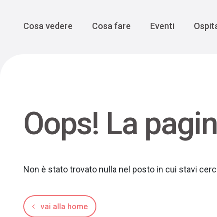
Enogastro
Grande Gue
scoprire la Valbelluna da una
prospettiva lenta
Vedi tutti
Vedi tutti
Main Navigation
Cosa vedere
Cosa fare
Eventi
Ospita
Oops! La pagin
Non è stato trovato nulla nel posto in cui stavi ce
vai alla home