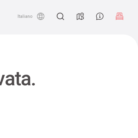
Night canyoning
Italiano
vata.