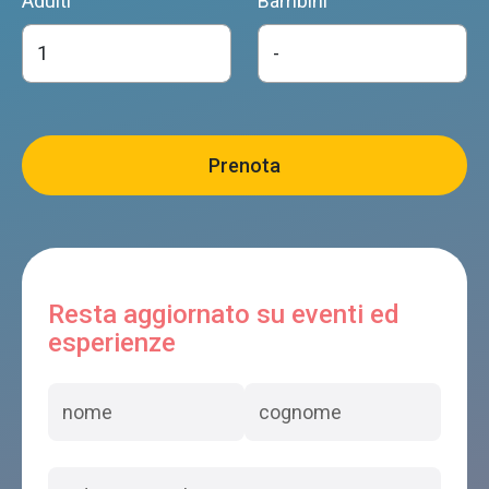
Adulti
Bambini
Resta aggiornato su eventi ed
esperienze