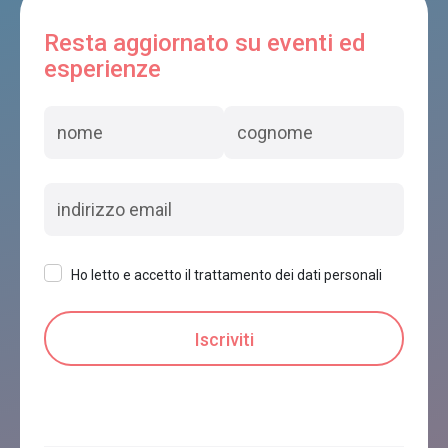
AGRITURISMO FATTORIA DEI FIORI
Sospirolo
Resta aggiornato su eventi ed
esperienze
VILLA FIOCCO
Sospirolo
A due passi dal lago
Ho letto e accetto il trattamento dei dati personali
Sospirolo