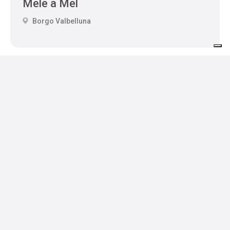
Mele a Mel
Borgo Valbelluna
Ospitalità
Dove dormire
Dove mangiare
Servizi