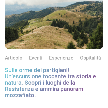
Articolo
Eventi
Esperienze
Ospitalità
Sulle orme dei partigiani!
Un’escursione toccante tra storia e
natura. Scopri i luoghi della
Resistenza e ammira panorami
mozzafiato.