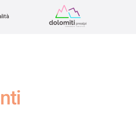
nomia
rra
lità
nti