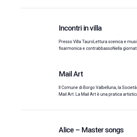
Seleziona
la
data.
Incontri in villa
Presso Villa TauroLettura scenica e mus
fisarmonica e contrabbassoNella giornata
Mail Art
Il Comune di Borgo Valbelluna, la Società
Mail Art. La Mail Art è una pratica artistica
Alice – Master songs