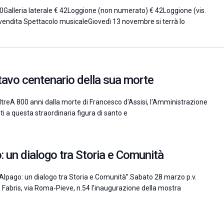
50Galleria laterale € 42Loggione (non numerato) € 42Loggione (vis.
prevendita Spettacolo musicaleGiovedì 13 novembre si terrà lo
ttavo centenario della sua morte
i FeltreA 800 anni dalla morte di Francesco d'Assisi, l'Amministrazione
i a questa straordinaria figura di santo e
o: un dialogo tra Storia e Comunità
Alpago: un dialogo tra Storia e Comunità”.Sabato 28 marzo p.v.
do Fabris, via Roma-Pieve, n.54 l’inaugurazione della mostra