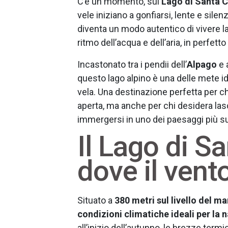
C’è un momento, sul
Lago di Santa 
vele iniziano a gonfiarsi, lente e silen
diventa un modo autentico di vivere la
ritmo dell’acqua e dell’aria, in perfetto 
Incastonato tra i pendii dell’
Alpago
e 
questo lago alpino è una delle mete id
vela. Una destinazione perfetta per chi 
aperta, ma anche per chi desidera lasc
immergersi in uno dei paesaggi più su
Il Lago di S
dove il vent
Situato a
380 metri sul livello del ma
condizioni climatiche ideali per la 
all’inizio dell’autunno, le brezze ter