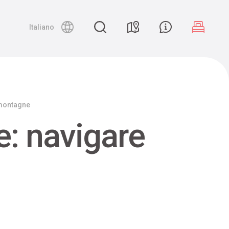
Night canyoning
Italiano
 montagne
e: navigare