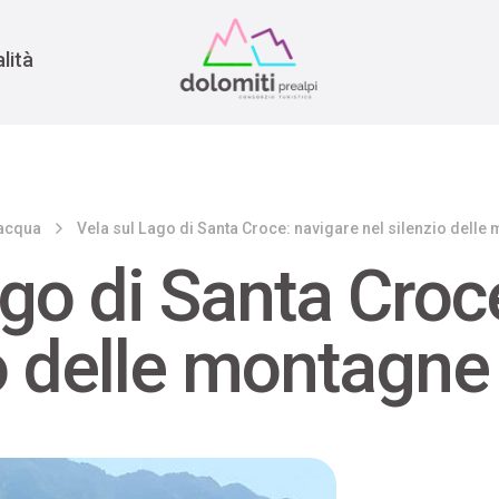
nomia
rra
lità
'acqua
Vela sul Lago di Santa Croce: navigare nel silenzio delle
ago di Santa Croc
io delle montagne