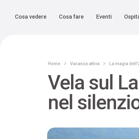
Enogastro
Grande Gue
scoprire la Valbelluna da una
prospettiva lenta
Vedi tutti
Vedi tutti
Main Navigation
Cosa vedere
Cosa fare
Eventi
Ospita
Home
Vacanza attiva
La magia dell
Vela sul L
nel silenz