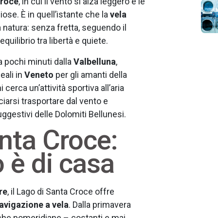
Croce
, in cui il vento si alza leggero e le
ziose. È in quell’istante che la
vela
 natura: senza fretta, seguendo il
equilibrio tra libertà e quiete.
a pochi minuti dalla
Valbelluna
,
eali in
Veneto
per gli amanti della
cerca un’attività sportiva all’aria
iarsi trasportare dal vento e
ggestivi delle Dolomiti Bellunesi.
anta Croce:
o è di casa
re
, il Lago di Santa Croce offre
navigazione a vela
. Dalla primavera
miche pomeridiane – costanti e mai