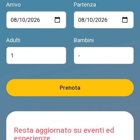
Arrivo
Partenza
Adulti
Bambini
Resta aggiornato su eventi ed
esperienze