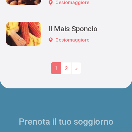
Cesiomaggiore
Il Mais Sponcio
Cesiomaggiore
Posts navigation
1
2
»
Prenota il tuo soggiorno