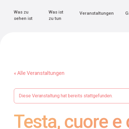
Genuss & Tr
Erster Weltk
Alle sehen
Alle sehen
Was zu
Was ist
Veranstaltungen
G
Main Navigation
sehen ist
zu tun
« Alle Veranstaltungen
Diese Veranstaltung hat bereits stattgefunden.
Testa, cuore 