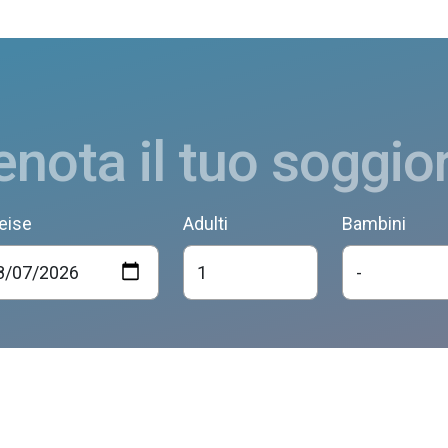
enota il tuo soggio
eise
Adulti
Bambini