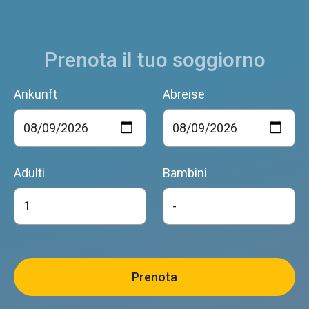
Prenota il tuo soggiorno
Ankunft
Abreise
Adulti
Bambini