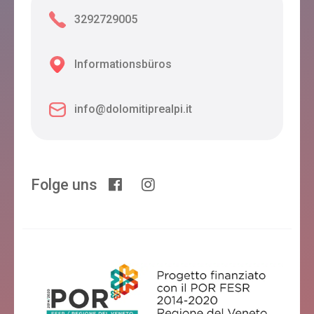
3292729005
Informationsbüros
info@dolomitiprealpi.it
Folge uns