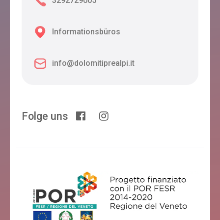
3292729005
Informationsbüros
info@dolomitiprealpi.it
Folge uns