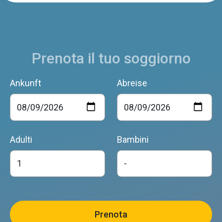
Prenota il tuo soggiorno
Ankunft
Abreise
Adulti
Bambini