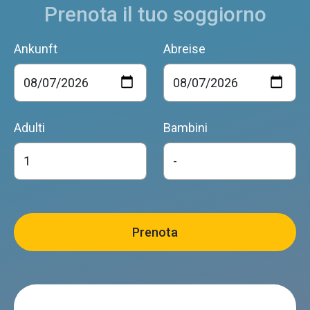
Prenota il tuo soggiorno
Ankunft
Abreise
Adulti
Bambini