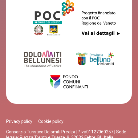
Privacy policy
Cookie policy
Consorzio Turistico Dolomiti Prealpi | P.Iva01127060257 | Sede
legale: Piazza Trento e Trieste, 9, 32032 Feltre, BL, Italia