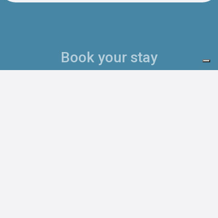
Book your stay
Arrival
Departure
Adulti
Bambini