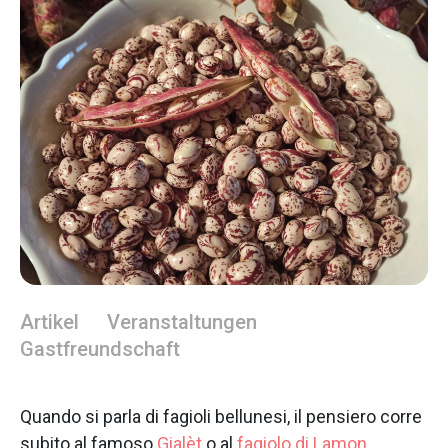
Artikel
Veranstaltungen
Gastfreundschaft
Quando si parla di fagioli bellunesi, il pensiero corre
subito al famoso
Gialèt
o al
fagiolo di Lamon
.