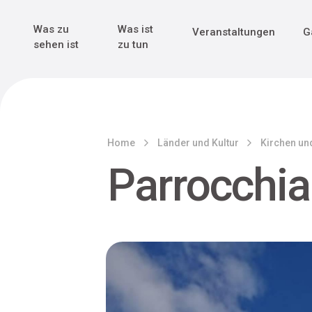
Genuss & Tr
Erster Weltk
Alle sehen
Alle sehen
Was zu
Was ist
Veranstaltungen
G
Main Navigation
sehen ist
zu tun
Home
Länder und Kultur
Kirchen und
Parrocchia