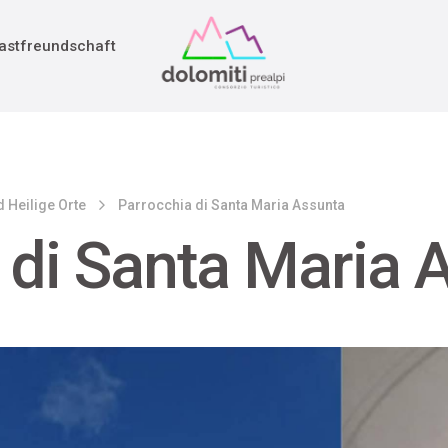
adition
rieg
astfreundschaft
 Heilige Orte
Parrocchia di Santa Maria Assunta
 di Santa Maria 