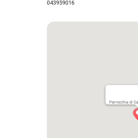
043959016
Parrocchia di S