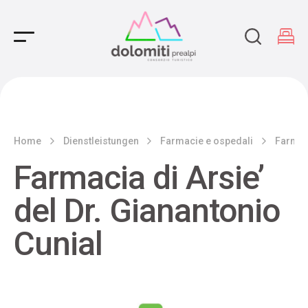
Main Navigation
Home
Dienstleistungen
Farmacie e ospedali
Farmaci
Farmacia di Arsie’
del Dr. Gianantonio
Cunial