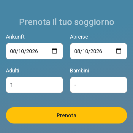
Prenota il tuo soggiorno
LAGO ARSIE' CAMPING VILLAGE
Ankunft
Abreise
Arsiu00e8
Adulti
Bambini
CASA GARDELIN
Arsiu00e8
AL CIOD
Arsiu00e8