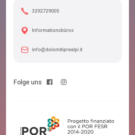
3292729005
Informationsbüros
info@dolomitiprealpi.it
Folge uns