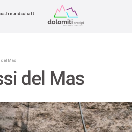
adition
rieg
astfreundschaft
i del Mas
ssi del Mas