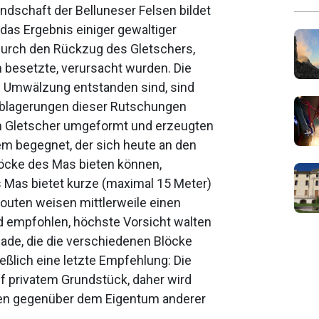
andschaft der Belluneser Felsen bildet
das Ergebnis einiger gewaltiger
urch den Rückzug des Gletschers,
n besetzte, verursacht wurden. Die
e Umwälzung entstanden sind, sind
 Ablagerungen dieser Rutschungen
 Gletscher umgeformt und erzeugten
em begegnet, der sich heute an den
löcke des Mas bieten können,
 Mas bietet kurze (maximal 15 Meter)
outen weisen mittlerweile einen
rd empfohlen, höchste Vorsicht walten
ade, die die verschiedenen Blöcke
ießlich eine letzte Empfehlung: Die
uf privatem Grundstück, daher wird
lten gegenüber dem Eigentum anderer