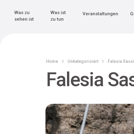
Genuss & Tr
Erster Weltk
Alle sehen
Alle sehen
Was zu
Was ist
Veranstaltungen
G
Main Navigation
sehen ist
zu tun
Home
Unkategorisiert
Falesia Sass
Falesia Sa