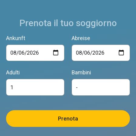
Prenota il tuo soggiorno
NORD EST
Ankunft
Abreise
Sedico
Adulti
Bambini
A CASA DI STEFANO
Sedico
DA GIGINO
Sedico