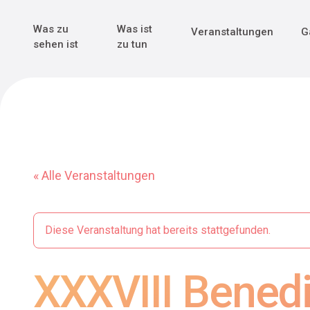
Genuss & Tr
Erster Weltk
Alle sehen
Alle sehen
Was zu
Was ist
Veranstaltungen
G
Main Navigation
sehen ist
zu tun
« Alle Veranstaltungen
Diese Veranstaltung hat bereits stattgefunden.
XXXVIII Benedi