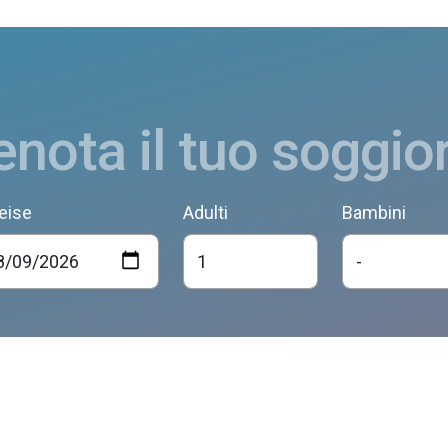
enota il tuo soggio
eise
Adulti
Bambini