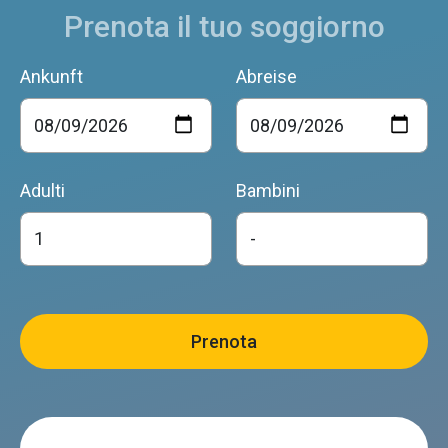
Prenota il tuo soggiorno
Ankunft
Abreise
Adulti
Bambini