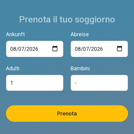
Prenota il tuo soggiorno
Ankunft
Abreise
Adulti
Bambini